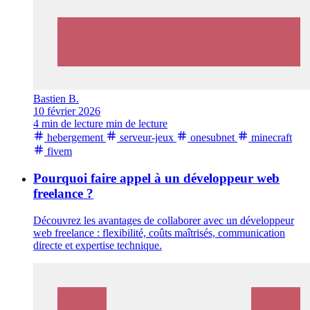
Bastien B.
10 février 2026
4 min de lecture min de lecture
hebergement
serveur-jeux
onesubnet
minecraft
fivem
Pourquoi faire appel à un développeur web
freelance ?
Découvrez les avantages de collaborer avec un développeur
web freelance : flexibilité, coûts maîtrisés, communication
directe et expertise technique.