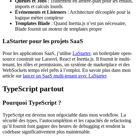
Queues et Jobs
: Traitement en arrière-plan pour les emails,
imports et calculs lourds
Événements et Listeners
: Architecture découplée pour la
logique métier complexe
Templates Blade
: Quand Inertia.js n’est pas nécessaire,
Blade fournit un moteur de templates propre
LaStarter pour les projets SaaS
Pour les applications SaaS, j’utilise
LaStarter
, un boilerplate open-
source construit sur Laravel, React et Inertia.js. Il fournit le multi-
tenant, les rôles et permissions, un système de marketplace et des
WebSockets temps réel prêts à l’emploi. En savoir plus dans mon
article sur
lancer un SaaS multi-tenant avec LaStarter
.
TypeScript partout
Pourquoi TypeScript ?
TypeScript est devenu non négociable dans mon workflow. La
sécurité des types, l’autocomplétion et les capacités de refactoring
qu’il fournit font gagner des heures de debugging et rendent la
codebase significativement plus maintenable.