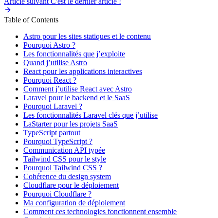
Article suivant
C'est le dernier article !
Table of Contents
Astro pour les sites statiques et le contenu
Pourquoi Astro ?
Les fonctionnalités que j’exploite
Quand j’utilise Astro
React pour les applications interactives
Pourquoi React ?
Comment j’utilise React avec Astro
Laravel pour le backend et le SaaS
Pourquoi Laravel ?
Les fonctionnalités Laravel clés que j’utilise
LaStarter pour les projets SaaS
TypeScript partout
Pourquoi TypeScript ?
Communication API typée
Tailwind CSS pour le style
Pourquoi Tailwind CSS ?
Cohérence du design system
Cloudflare pour le déploiement
Pourquoi Cloudflare ?
Ma configuration de déploiement
Comment ces technologies fonctionnent ensemble